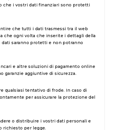
 che i vostri dati finanziari sono protetti
ntire che tutti i dati trasmessi tra il web
a che ogni volta che inserite i dettagli della
ti dati saranno protetti e non potranno
bancari e altre soluzioni di pagamento online
ono garanzie aggiuntive di sicurezza.
 qualsiasi tentativo di frode. In caso di
prontamente per assicurare la protezione del
re o distribuire i vostri dati personali e
o richiesto per legge.