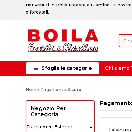
Benvenuti in Boila Foresta e Giardino, la nostra 
e forestali.

Sfoglia le categorie
Chi siamo
Home
Pagamento Sicuro
Pagamento
Negozio Per
Categoria
Pulizia Aree Esterne

La sicurez