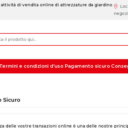
attività di vendita online di attrezzature da giardino
Loc
negoz
Termini e condizioni d'uso
Pagamento sicuro
Conse
 Sicuro
za delle vostre transazioni online è una delle nostre princip