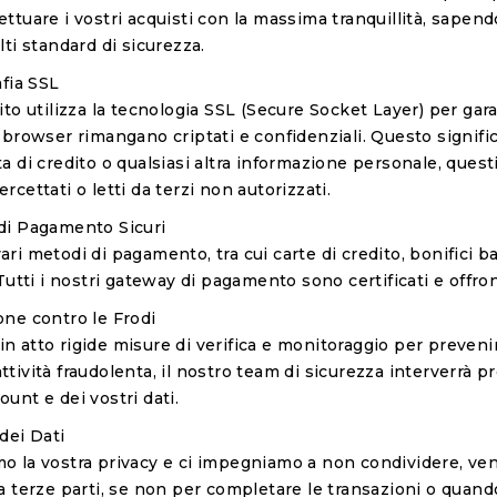
ettuare i vostri acquisti con la massima tranquillità, sapendo
alti standard di sicurezza.
afia SSL
sito utilizza la tecnologia SSL (Secure Socket Layer) per gara
l browser rimangano criptati e confidenziali. Questo signific
ta di credito o qualsiasi altra informazione personale, ques
ercettati o letti da terzi non autorizzati.
 di Pagamento Sicuri
ari metodi di pagamento, tra cui carte di credito, bonifici 
. Tutti i nostri gateway di pagamento sono certificati e offr
one contro le Frodi
n atto rigide misure di verifica e monitoraggio per prevenire
ttività fraudolenta, il nostro team di sicurezza interverrà 
ount e dei vostri dati.
 dei Dati
o la vostra privacy e ci impegniamo a non condividere, vende
 a terze parti, se non per completare le transazioni o quand