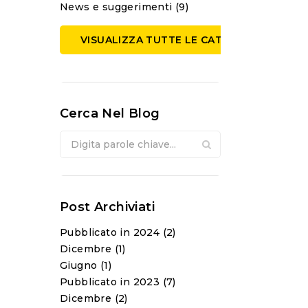
News e suggerimenti (9)
VISUALIZZA TUTTE LE CATEGORIE
Cerca Nel Blog
Post Archiviati
Pubblicato in 2024 (2)
Dicembre (1)
Giugno (1)
Pubblicato in 2023 (7)
Dicembre (2)