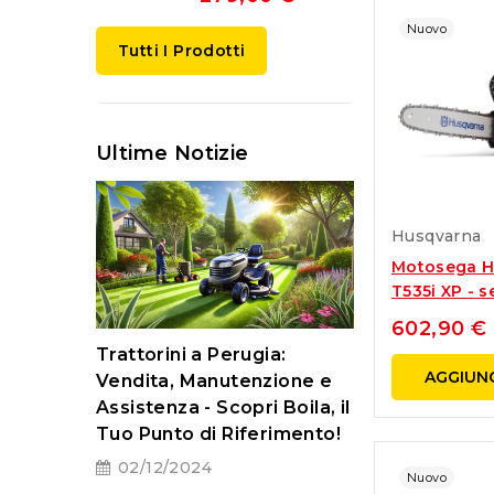
Nuovo
Tutti I Prodotti
Ultime Notizie
Husqvarna
Motosega H
T535i XP - se
602,90 €
Pulizia del rob
Trattorini a Perugia:
Husqvarna
AGGIUNG
taglia
Vendita, Manutenzione e
03/06/2024
Assistenza - Scopri Boila, il
Tuo Punto di Riferimento!
Benvenuti nel no
02/12/2024
Oggi parleremo d
ogia, i
Nuovo