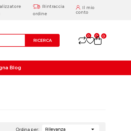
alizzatore
Rintraccia
Il mio
conto
i
ordine
0
0
0
RICERCA
gna
Blog

Rilevanza
Ordina per: