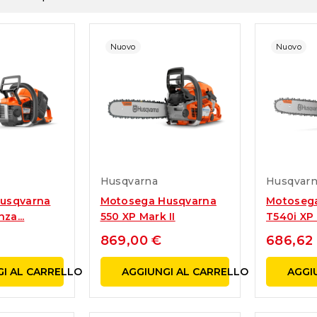
Nuovo
Nuovo
Husqvarna
Husqvar
usqvarna
Motosega Husqvarna
Motoseg
za...
550 XP Mark II
T540i XP 
869,00 €
686,62
I AL CARRELLO
AGGIUNGI AL CARRELLO
AGGI