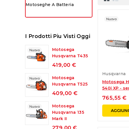
Motoseghe A Batteria
Nuovo
I Prodotti Piu Visti Oggi
Motosega
Nuovo
Husqvarna T435
419,00 €
Husqvarna
Motosega
Nuovo
Motosega H
Husqvarna T525
540i XP - sen
409,00 €
765,55 €
Motosega
Nuovo
AGGIUNG
Husqvarna 135
Mark II
279,00 €