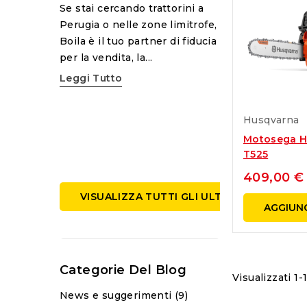
del robot taglia
ono
Se stai cercando trattorini a
Husqvarna. Mant
eziosi per
Perugia o nelle zone limitrofe,
robot...
o giardino
Boila è il tuo partner di fiducia
Leggi Tutto
per la vendita, la...
Leggi Tutto
Husqvarna
Motosega H
T525
409,00 €
VISUALIZZA TUTTI GLI ULTIMI POST
AGGIUNG
Categorie Del Blog
Visualizzati 1-1
News e suggerimenti (9)