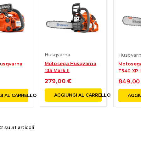
erba
Attrezzature per
un'oasi di be
enere il tuo
Giardinaggio
bonus giardi
21/12/2023
21/12/2023
Benvenuti nel mondo di ISEKI
Il bonus verd
Italia, dove la qualità incontra
un'iniziativa 
l'innovazione nell'ambito delle
mira a promuo
Husqvarna
Husqvar
macchine agricole e per...
sostenibilità 
Motosega Husqvarna
usqvarna
Motoseg
incentivare la.
Leggi Tutto
135 Mark II
T540 XP I
Leggi Tutto
279,00 €
849,00
AGGIUNGI AL CARRELLO
I AL CARRELLO
AGGI
2 su 31 articoli