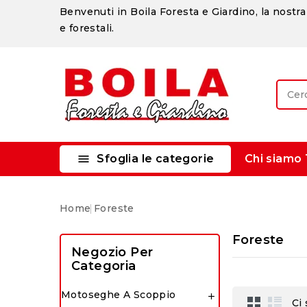
Benvenuti in Boila Foresta e Giardino, la nostra 
e forestali.

Sfoglia le categorie
Chi siamo
Home
Foreste
Foreste
Negozio Per
Categoria
Motoseghe A Scoppio

Ci