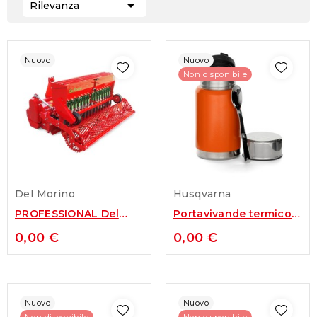

Rilevanza
Nuovo
Nuovo
Non disponibile
Del Morino
Husqvarna
PROFESSIONAL Del
Portavivande termico
Morino
Xplorer, con cucchiaio
0,00 €
0,00 €
Nuovo
Nuovo