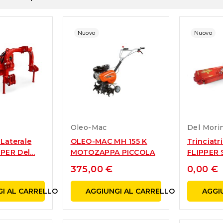
Nuovo
Nuovo
Oleo-Mac
Del Mori
 Laterale
OLEO-MAC MH 155 K
Trinciatr
ER Del...
MOTOZAPPA PICCOLA
FLIPPER S
375,00 €
0,00 €
I AL CARRELLO
AGGIUNGI AL CARRELLO
AGGI