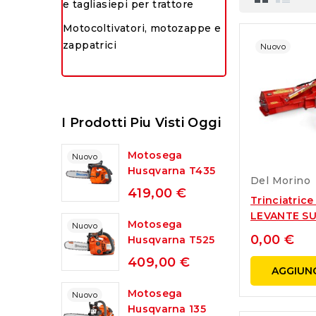
e tagliasiepi per trattore
Motocoltivatori, motozappe e
zappatrici
Nuovo
I Prodotti Piu Visti Oggi
Motosega
Nuovo
Husqvarna T435
Del Morino
419,00 €
Trinciatrice
LEVANTE SUP
Motosega
Nuovo
0,00 €
Husqvarna T525
409,00 €
AGGIUNG
Motosega
Nuovo
Husqvarna 135