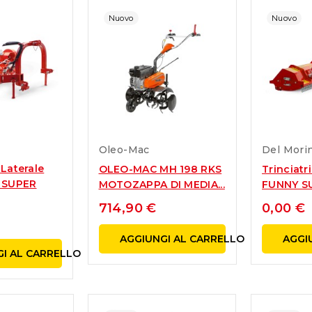
Nuovo
Nuovo
Oleo-Mac
Del Mori
 Laterale
OLEO-MAC MH 198 RKS
Trinciatr
 SUPER
MOTOZAPPA DI MEDIA...
FUNNY SU
714,90 €
0,00 €
AGGIUNGI AL CARRELLO
AGGI
ot tagliaerba
I AL CARRELLO
Pub