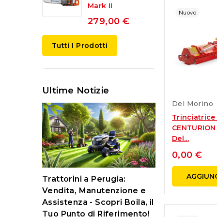
Mark II
Nuovo
279,00 €
Tutti I Prodotti
Ultime Notizie
Del Morino
Trinciatrice
CENTURION
Del...
0,00 €
Pulizia del rob
AGGIUNG
Trattorini a Perugia:
Husqvarna
taglia
Vendita, Manutenzione e
03/06/2024
Assistenza - Scopri Boila, il
Tuo Punto di Riferimento!