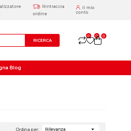
alizzatore
Rintraccia
Il mio
conto
i
ordine
0
0
0
RICERCA
gna
Blog

Rilevanza
Ordina per: