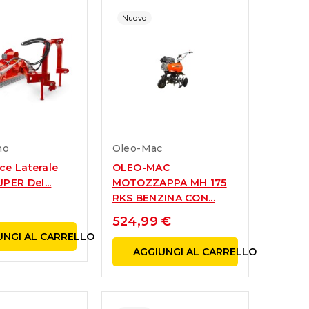
Nuovo
no
Oleo-Mac
ice Laterale
OLEO-MAC
PER Del...
MOTOZZAPPA MH 175
RKS BENZINA CON...
524,99 €
UNGI AL CARRELLO
AGGIUNGI AL CARRELLO
Bonus Verde 2023: Una
Guida all
Guida Completa
della Mot
blicato il:
01/10/2023
30/09/2