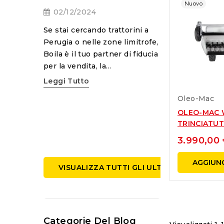
Benvenuti nel no
Nuovo
02/12/2024
Oggi parleremo d
ogia, i
del robot taglia
ono
Se stai cercando trattorini a
Husqvarna. Mant
eziosi per
Perugia o nelle zone limitrofe,
robot...
o giardino
Boila è il tuo partner di fiducia
Leggi Tutto
per la vendita, la...
Leggi Tutto
Oleo-Mac
OLEO-MAC W
TRINCIATUTT
3.990,00
AGGIUNG
VISUALIZZA TUTTI GLI ULTIMI POST
Categorie Del Blog