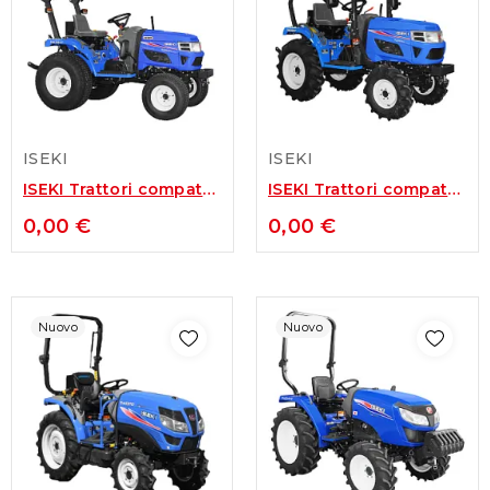
ISEKI
ISEKI
ISEKI Trattori compatti
ISEKI Trattori compatti
ISEKI Modello TM...
ISEKI Modello TM...
0,00 €
0,00 €
Nuovo
Nuovo