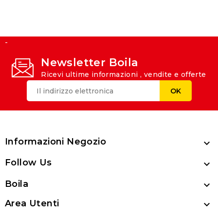
-
Newsletter Boila
Ricevi ultime informazioni , vendite e offerte
Informazioni Negozio

Follow Us

Boila

Area Utenti
