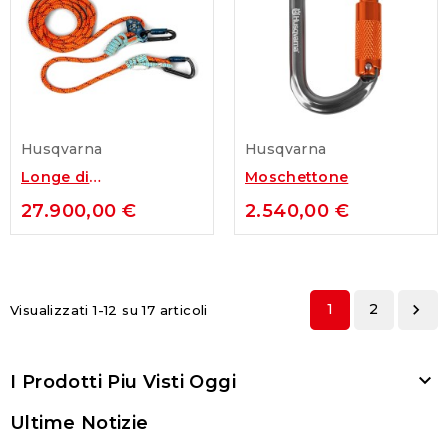
Husqvarna
Husqvarna
Longe di
Moschettone
posizionamento
27.900,00 €
2.540,00 €
Husqvarna
1
2

Visualizzati 1-12 su 17 articoli

I Prodotti Piu Visti Oggi
Ultime Notizie