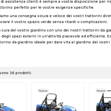
 di assistenza clienti è sempre a vostra disposizione per r
rattorino perfetto per le vostre esigenze specifiche.
tiamo una consegna sicura e veloce dei vostri trattorini di
iorare il vostro spazio verde senza ritardi o complicazioni.
 cura del vostro giardino con uno dei nostri trattorini da gia
ot tagliaerba
egli spazi esterni in un'attività piacevole ed efficiente. 
ttorino da giardino ideale per dare vita al giardino dei vostri
Pub
stro blog!
ISEKI Italia: Leader in
Bonus Verde
Pubblicato il:
ella pulizia
Macchinari Agricoli e
Trasforma il
erba
Attrezzature per
un'oasi di be
enere il tuo
 sono 36 prodotti.
Giardinaggio
bonus giardi
21/12/2023
21/12/2023
Nuovo
Nuovo
Benvenuti nel mondo di ISEKI
Il bonus verd
Italia, dove la qualità incontra
un'iniziativa 
l'innovazione nell'ambito delle
mira a promuo
macchine agricole e per...
sostenibilità 