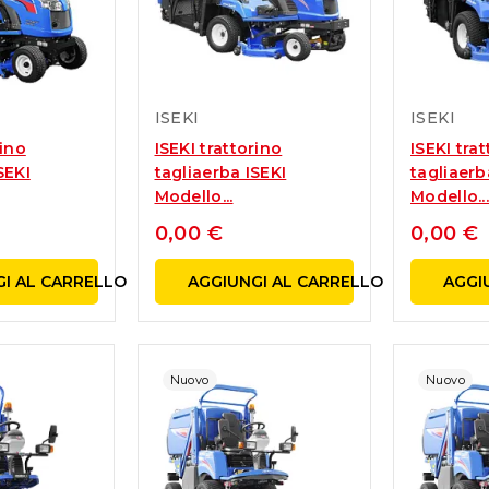
incentivare la.
Leggi Tutto
Leggi Tutto
ISEKI
ISEKI
rino
ISEKI trattorino
ISEKI tra
SEKI
tagliaerba ISEKI
tagliaerb
Modello...
Modello..
0,00 €
0,00 €
I AL CARRELLO
AGGIUNGI AL CARRELLO
AGGI
Nuovo
Nuovo