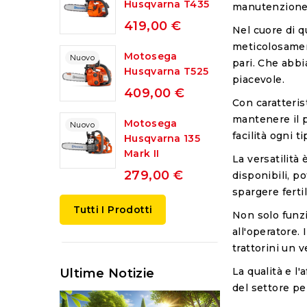
Husqvarna T435
manutenzione d
419,00 €
Nel cuore di q
meticolosamen
Motosega
Nuovo
pari. Che abbia
Husqvarna T525
piacevole.
409,00 €
Con caratterist
mantenere il p
Motosega
Nuovo
facilità ogni t
Husqvarna 135
Mark II
La versatilità
279,00 €
disponibili, po
spargere ferti
Tutti I Prodotti
Non solo funzi
all'operatore.
trattorini un v
La qualità e l'
Ultime Notizie
del settore pe