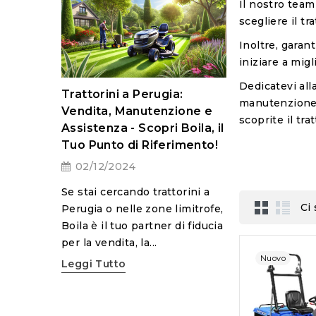
Il nostro team
scegliere il t
Inoltre, garan
iniziare a migl
Dedicatevi alla
Pulizia del rob
Trattorini a Perugia:
manutenzione d
Husqvarna
taglia
Vendita, Manutenzione e
scoprite il tra
03/06/2024
Assistenza - Scopri Boila, il
Tuo Punto di Riferimento!
Benvenuti nel no
02/12/2024
Oggi parleremo d
ogia, i
del robot taglia
ono
Se stai cercando trattorini a
Husqvarna. Mant
eziosi per
Ci
Perugia o nelle zone limitrofe,
robot...
o giardino
Boila è il tuo partner di fiducia
Leggi Tutto
per la vendita, la...
Nuovo
Leggi Tutto