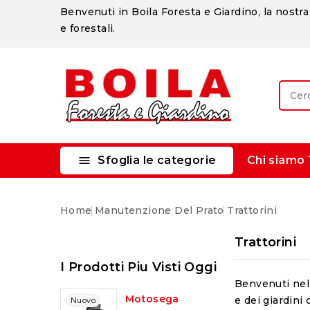
Benvenuti in Boila Foresta e Giardino, la nostra 
e forestali.

Sfoglia le categorie
Chi siamo
Home
Manutenzione Del Prato
Trattorini
Trattorini
I Prodotti Piu Visti Oggi
Benvenuti nell
Motosega
e dei giardini 
Nuovo