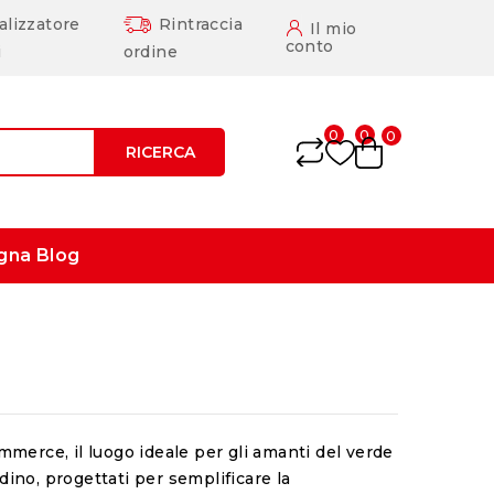
alizzatore
Rintraccia
Il mio
conto
i
ordine
0
0
0
RICERCA
gna
Blog
mmerce, il luogo ideale per gli amanti del verde
rdino, progettati per semplificare la