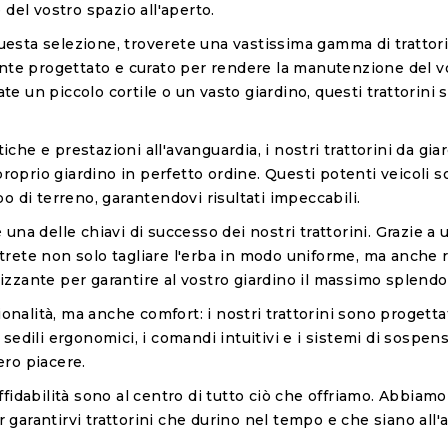
el vostro spazio all'aperto.
uesta selezione, troverete una vastissima gamma di trattori
te progettato e curato per rendere la manutenzione del vo
te un piccolo cortile o un vasto giardino, questi trattorini 
iche e prestazioni all'avanguardia, i nostri trattorini da gia
roprio giardino in perfetto ordine. Questi potenti veicoli 
ipo di terreno, garantendovi risultati impeccabili.
 è una delle chiavi di successo dei nostri trattorini. Grazie
trete non solo tagliare l'erba in modo uniforme, ma anche rac
lizzante per garantire al vostro giardino il massimo splendo
onalità, ma anche comfort: i nostri trattorini sono progett
 I sedili ergonomici, i comandi intuitivi e i sistemi di sospe
ero piacere.
affidabilità sono al centro di tutto ciò che offriamo. Abbiam
r garantirvi trattorini che durino nel tempo e che siano all'a