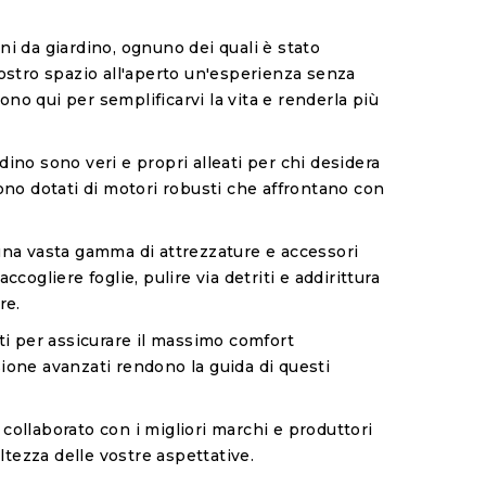
ni da giardino, ognuno dei quali è stato
stro spazio all'aperto un'esperienza senza
sono qui per semplificarvi la vita e renderla più
rdino sono veri e propri alleati per chi desidera
sono dotati di motori robusti che affrontano con
 a una vasta gamma di attrezzature e accessori
cogliere foglie, pulire via detriti e addirittura
re.
ati per assicurare il massimo comfort
nsione avanzati rendono la guida di questi
o collaborato con i migliori marchi e produttori
ltezza delle vostre aspettative.