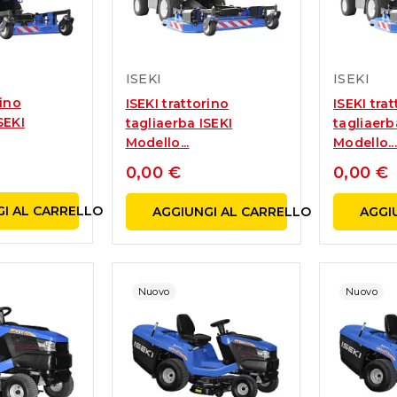
ISEKI
ISEKI
rino
ISEKI trattorino
ISEKI tra
SEKI
tagliaerba ISEKI
tagliaerb
Modello...
Modello..
0,00 €
0,00 €
I AL CARRELLO
AGGIUNGI AL CARRELLO
AGGI
Nuovo
Nuovo