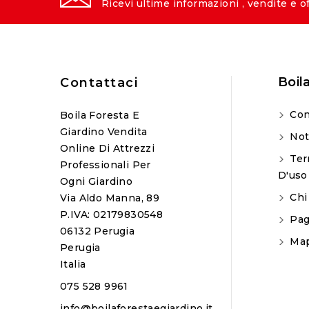
Ricevi ultime informazioni , vendite e o
Boil
Contattaci
Con
Boila Foresta E
Giardino Vendita
Not
Online Di Attrezzi
Ter
Professionali Per
D'uso
Ogni Giardino
Chi
Via Aldo Manna, 89
P.IVA: 02179830548
Pag
06132 Perugia
Map
Perugia
Italia
075 528 9961
info@boilaforestaegiardino.it