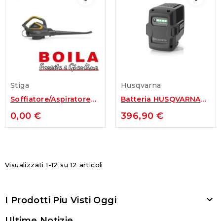
Stiga
Husqvarna
Soffiatore/Aspiratore
Batteria HUSQVARNA
Elettrico Stiga BL...
BLi300
0,00 €
396,90 €
Visualizzati 1-12 su 12 articoli

I Prodotti Piu Visti Oggi
Ultime Notizie