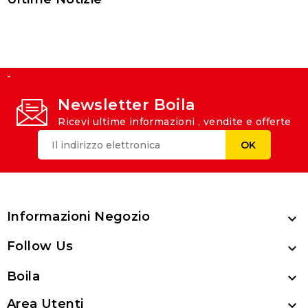
-
Newsletter Boila
Ricevi ultime informazioni , vendite e offerte
Informazioni Negozio

Follow Us

Boila

Area Utenti
