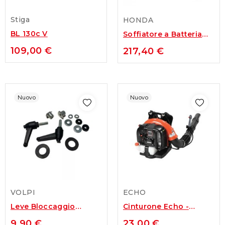
Stiga
HONDA
BL 130c V
Soffiatore a Batteria
Honda HHB 36 BXB E
109,00 €
217,40 €
Nuovo
Nuovo
VOLPI
ECHO
Leve Bloccaggio
Cinturone Echo -
Forcella VOLPI Giulivo
Abbigliamento
9,90 €
23,00 €