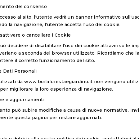
imento del consenso
ccesso al sito, l'utente vedrà un banner informativo sull'u
o la navigazione, l'utente accetta l'uso dei cookie.
sattivare o cancellare i Cookie
uò decidere di disabilitare l'uso dei cookie attraverso le i
 variano a seconda del browser utilizzato. Ricordiamo che la
tere il corretto funzionamento del sito.
e Dati Personali
tilizzati da
www.boilaforestaegiardino.it
non vengono utilizz
per migliorare la loro esperienza di navigazione.
che e aggiornamenti
ento può subire modifiche a causa di nuove normative. Invi
mente questa pagina per restare aggiornati.
i
e o dubbi sulla nostra politica dei cookie, contattateci al 