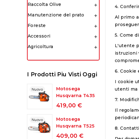
Raccolta Olive

4. Confer
Manutenzione del prato

Al primo a
proseguend
Foreste

5. Come di
Accessori

L'utente p
Agricoltura

istruzioni
compromet
6. Cookie 
I Prodotti Piu Visti Oggi
I cookie u
Motosega
utenti ma 
Nuovo
Husqvarna T435
7. Modifi
419,00 €
Il regolam
periodica
Motosega
Nuovo
Husqvarna T525
8. Contatt
409,00 €
Per domand