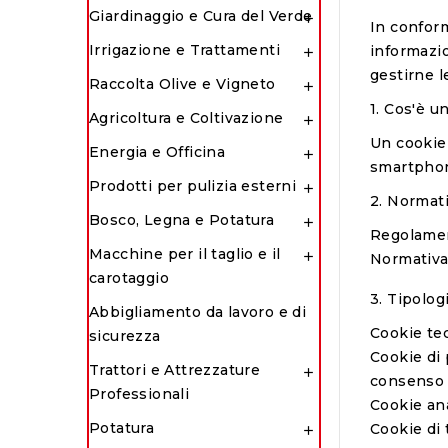
Giardinaggio e Cura del Verde

In conform
Irrigazione e Trattamenti
informazio

gestirne l
Raccolta Olive e Vigneto

1. Cos'è u
Agricoltura e Coltivazione

Un cookie 
Energia e Officina

smartphone
Prodotti per pulizia esterni

2. Normati
Bosco, Legna e Potatura

Regolame
Macchine per il taglio e il

Normativa 
carotaggio
3. Tipolog
Abbigliamento da lavoro e di
Cookie tec
sicurezza
Cookie di 
Trattori e Attrezzature

consenso 
Professionali
Cookie anal
Potatura
Cookie di 
