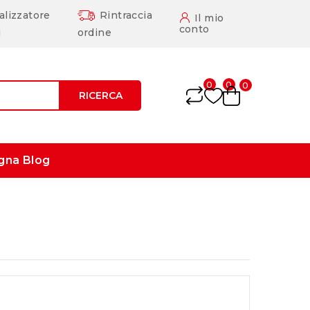
alizzatore
Rintraccia
Il mio
conto
i
ordine
0
0
0
RICERCA
gna
Blog