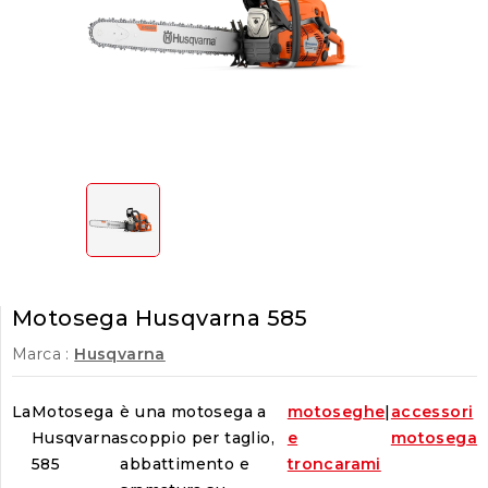
Motosega Husqvarna 585
Marca :
Husqvarna
La
Motosega
è una motosega a
motoseghe
|
accessori
Husqvarna
scoppio per taglio,
e
motosega
585
abbattimento e
troncarami