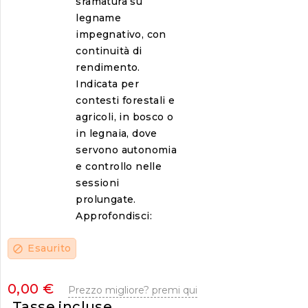
sramatura su
legname
impegnativo, con
continuità di
rendimento.
Indicata per
contesti forestali e
agricoli, in bosco o
in legnaia, dove
servono autonomia
e controllo nelle
sessioni
prolungate.
Approfondisci:
Esaurito
block
0,00 €
Prezzo migliore? premi qui
Tasse incluse