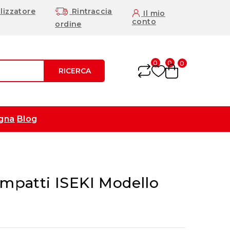
lizzatore
Rintraccia
Il mio
conto
ordine
0
0
0
RICERCA
gna
Blog
ompatti ISEKI Modello