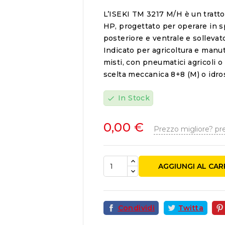
L’ISEKI TM 3217 M/H è un tratt
HP, progettato per operare in sp
posteriore e ventrale e sollevato
Indicato per agricoltura e manu
misti, con pneumatici agricoli o
scelta meccanica 8+8 (M) o idros
In Stock
check
0,00 €
Prezzo migliore? pr

AGGIUNGI AL CA
Condividi
Twitta