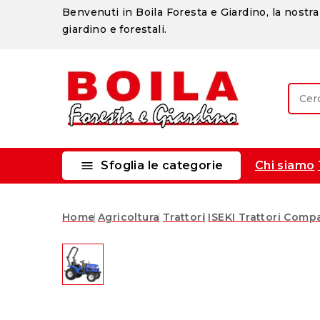
Benvenuti in Boila Foresta e Giardino, la nostra 
giardino e forestali.

Sfoglia le categorie
Chi siamo
Home
Agricoltura
Trattori
ISEKI Trattori Comp
Nuovo