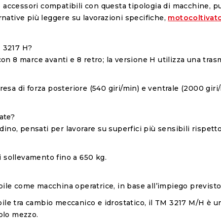
e accessori compatibili con questa tipologia di macchine, p
rnative più leggere su lavorazioni specifiche,
motocoltivato
M 3217 H?
 8 marce avanti e 8 retro; la versione H utilizza una trasm
resa di forza posteriore (540 giri/min) e ventrale (2000 giri/
cate?
rdino, pensati per lavorare su superfici più sensibili rispetto
di sollevamento fino a 650 kg.
bile come macchina operatrice, in base all’impiego previsto
ile tra cambio meccanico e idrostatico, il TM 3217 M/H è una
solo mezzo.