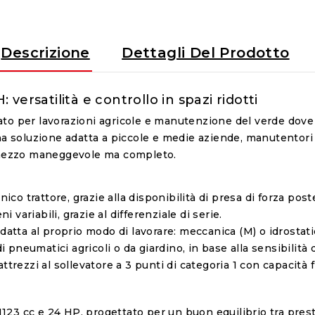
Descrizione
Dettagli Del Prodotto
ersatilità e controllo in spazi ridotti
ato per lavorazioni agricole e manutenzione del verde dov
 È una soluzione adatta a piccole e medie aziende, manutentor
n mezzo maneggevole ma completo.
ico trattore, grazie alla disponibilità di presa di forza post
i variabili, grazie al differenziale di serie.
datta al proprio modo di lavorare: meccanica (M) o idrostati
i pneumatici agricoli o da giardino, in base alla sensibilità 
trezzi al sollevatore a 3 punti di categoria 1 con capacità f
 1123 cc e 24 HP, progettato per un buon equilibrio tra prest