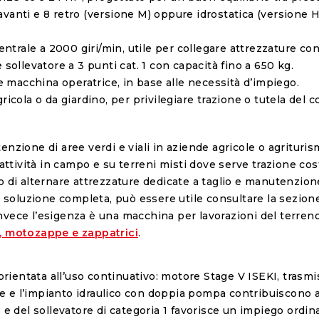
vanti e 8 retro (versione M) oppure idrostatica (versione H),
entrale a 2000 giri/min, utile per collegare attrezzature co
e
sollevatore
a 3 punti cat. 1 con capacità fino a 650 kg.
 macchina operatrice, in base alle necessità d’impiego.
ricola o da giardino, per privilegiare trazione o tutela del c
nzione di aree verdi e viali in aziende agricole o agrituris
 attività in campo e su terreni misti dove serve trazione co
o di alternare attrezzature dedicate a taglio e manutenzione
na soluzione completa, può essere utile consultare la sezio
nvece l’esigenza è una macchina per lavorazioni del terreno
, motozappe e zappatrici
.
entata all’uso continuativo: motore Stage V ISEKI, trasmis
rie e l’impianto idraulico con doppia pompa contribuiscono a
 e del sollevatore di categoria 1 favorisce un impiego ordin