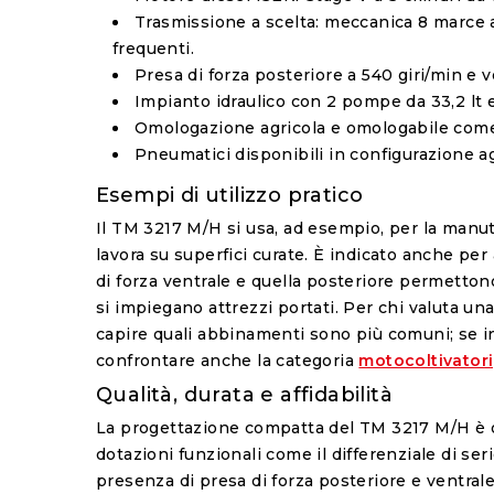
Trasmissione a scelta
: meccanica 8 marce a
frequenti.
Presa di forza
posteriore a 540 giri/min e v
Impianto idraulico
con 2 pompe da 33,2 lt 
Omologazione
agricola e omologabile come
Pneumatici
disponibili in configurazione ag
Esempi di utilizzo pratico
Il TM 3217 M/H si usa, ad esempio, per la manute
lavora su superfici curate. È indicato anche per
di forza ventrale e quella posteriore permetton
si impiegano attrezzi portati. Per chi valuta u
capire quali abbinamenti sono più comuni; se i
confrontare anche la categoria
motocoltivatori
Qualità, durata e affidabilità
La progettazione compatta del TM 3217 M/H è ori
dotazioni funzionali come il differenziale di se
presenza di presa di forza posteriore e ventrale