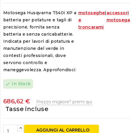
Motosega Husqvarna T540i XP a
motoseghe
|
accessori
batteria per potature e tagli di
e
motosega
precisione, fornita senza
troncarami
batteria e senza caricabatterie.
Indicata per lavori di potatura e
manutenzione del verde in
contesti professionali, dove
servono controllo e
maneggevolezza. Approfondisci:
In Stock
check
686,62 €
Prezzo migliore? premi qui
Tasse incluse
AGGIUNGI AL CARRELLO