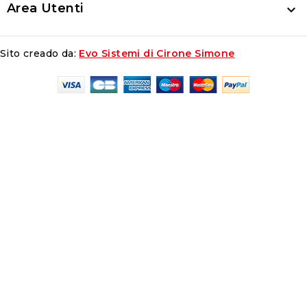
Area Utenti

Sito creado da:
Evo Sistemi di Cirone Simone