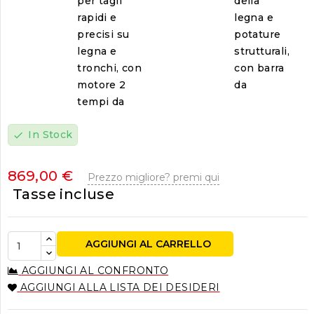
per tagli
della
rapidi e
legna e
precisi su
potature
legna e
strutturali,
tronchi, con
con barra
motore 2
da
tempi da
In Stock
check
869,00 €
Prezzo migliore? premi qui
Tasse incluse
AGGIUNGI AL CARRELLO
AGGIUNGI AL CONFRONTO
AGGIUNGI ALLA LISTA DEI DESIDERI