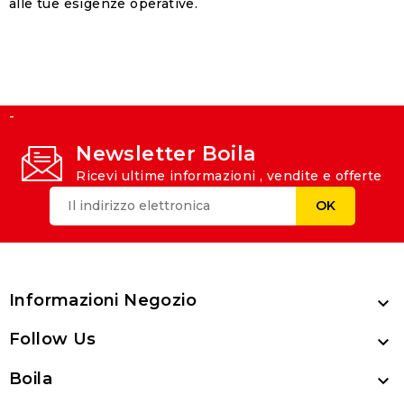
alle tue esigenze operative.
-
Newsletter Boila
Ricevi ultime informazioni , vendite e offerte
Informazioni Negozio

Follow Us

Boila
