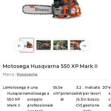
Motosega Husqvarna 550 XP Mark II
Marca :
Husqvarna
La
Motosega
è una
55,5
e
3,2
. Indicata
20"
e
Husqvarna
motosega a
cm³
potenza
kW
per lavori
s
550 XP
scoppio
di
(4,3
in bosco,
c
Mark II
professionale
CV)
gestione
d