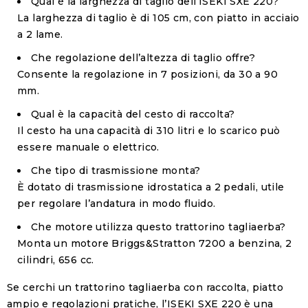
Qual è la larghezza di taglio dell’ISEKI SXE 220?
La larghezza di taglio è di
105 cm
, con piatto in acciaio
a
2 lame
.
Che regolazione dell’altezza di taglio offre?
Consente la regolazione in
7 posizioni
, da
30 a 90
mm
.
Qual è la capacità del cesto di raccolta?
Il cesto ha una capacità di
310 litri
e lo scarico può
essere
manuale o elettrico
.
Che tipo di trasmissione monta?
È dotato di
trasmissione idrostatica a 2 pedali
, utile
per regolare l’andatura in modo fluido.
Che motore utilizza questo trattorino tagliaerba?
Monta un motore
Briggs&Stratton 7200
a benzina,
2
cilindri
,
656 cc
.
Se cerchi un trattorino tagliaerba con raccolta, piatto
ampio e regolazioni pratiche, l’ISEKI SXE 220 è una