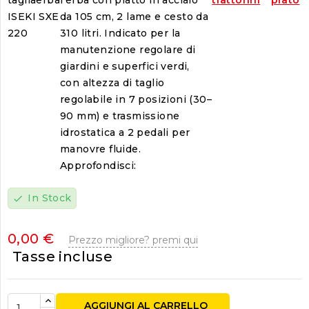
ISEKI SXE
da 105 cm, 2 lame e cesto da
220
310 litri. Indicato per la
manutenzione regolare di
giardini e superfici verdi,
con altezza di taglio
regolabile in 7 posizioni (30–
90 mm) e trasmissione
idrostatica a 2 pedali per
manovre fluide.
Approfondisci:
In Stock
check
0,00 €
Prezzo migliore? premi qui
Tasse incluse
AGGIUNGI AL CARRELLO