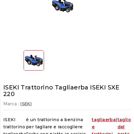
ISEKI Trattorino Tagliaerba ISEKI SXE
220
Marca :
ISEKI
ISEKI
è un trattorino a benzina
tagliaerba
|
taglio
trattorino
per tagliare e raccogliere
e
del
tagliaerba
l’erba con piatto in acciaio
trattorini
prato