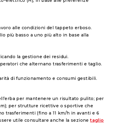
o-elettrico (H), in base alle preferenze
avoro alle condizioni del tappeto erboso.
lio più basso a uno più alto in base alla
ficando la gestione dei residui.
eratori che alternano trasferimenti e taglio.
olarità di funzionamento e consumi gestibili.
ell’erba per mantenere un risultato pulito; per
); per strutture ricettive o sportive che
o trasferimenti (fino a 11 km/h in avanti e 6
essere utile consultare anche la sezione
taglio