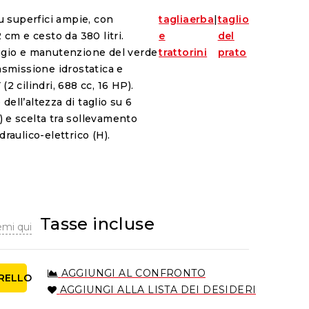
su superfici ampie, con
tagliaerba
|
taglio
 cm e cesto da 380 litri.
e
del
ggio e manutenzione del verde
trattorini
prato
asmissione idrostatica e
2 cilindri, 688 cc, 16 HP).
ell’altezza di taglio su 6
 e scelta tra sollevamento
draulico-elettrico (H).
Tasse incluse
emi qui
AGGIUNGI AL CONFRONTO
RRELLO
AGGIUNGI ALLA LISTA DEI DESIDERI