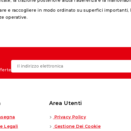
tate; la trazione posteriore aiuta l’aderenza e la manovrabil
iare e raccogliere in modo ordinato su superfici importanti,
ze operative.
fferte
a
Area Utenti
segna
Privacy Policy
e Legali
Gestione Dei Cookie