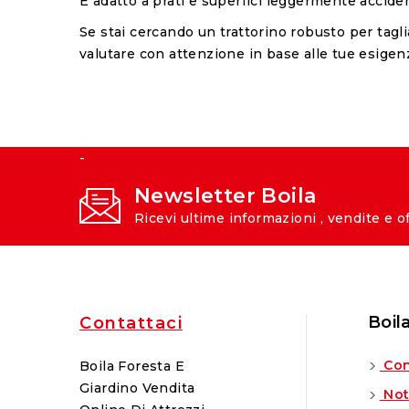
È adatto a prati e superfici leggermente acciden
Se stai cercando un trattorino robusto per tagl
valutare con attenzione in base alle tue esigen
-
Newsletter Boila
Ricevi ultime informazioni , vendite e o
Boil
Contattaci
Con
Boila Foresta E
Giardino Vendita
Not