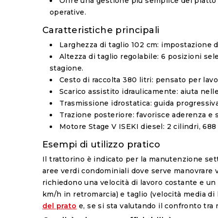
Offre una gestione più semplice del piatto 
operative.
Caratteristiche principali
Larghezza di taglio 102 cm
: impostazione d
Altezza di taglio regolabile
: 6 posizioni se
stagione.
Cesto di raccolta 380 litri
: pensato per lav
Scarico assistito idraulicamente
: aiuta nel
Trasmissione idrostatica
: guida progressiv
Trazione posteriore
: favorisce aderenza e 
Motore Stage V ISEKI diesel
: 2 cilindri, 6
Esempi di utilizzo pratico
Il trattorino è indicato per la manutenzione set
aree verdi condominiali dove serve manovrare vi
richiedono una velocità di lavoro costante e un t
km/h in retromarcia) e taglio (velocità media d
del prato
e, se si sta valutando il confronto tra 