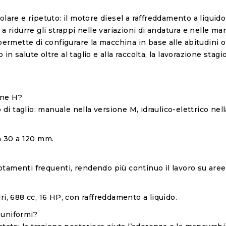
lare e ripetuto: il motore diesel a raffreddamento a liquid
 ridurre gli strappi nelle variazioni di andatura e nelle man
permette di configurare la macchina in base alle abitudini o
n salute oltre al taglio e alla raccolta, la lavorazione stag
one H?
 di taglio: manuale nella versione M, idraulico-elettrico nel
a 30 a 120 mm.
vuotamenti frequenti, rendendo più continuo il lavoro su aree
i, 688 cc, 16 HP, con raffreddamento a liquido.
 uniformi?