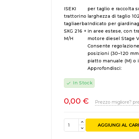
ISEKI
per taglio e raccolta 
trattorino
larghezza di taglio 102
tagliaerba
Indicato per giardina
SXG 216 +
in aree estese, con tr
M/H
motore diesel Stage V (
Consente regolazione d
posizioni (30–120 mm)
piatto manuale (M) o i
Approfondisci:

In Stock
check
0,00 €
Prezzo migliore? pr
AGGIUNGI AL CA