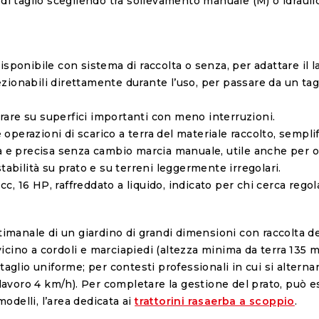
di taglio scegliendo tra sollevamento manuale (M) o idraulic
isponibile con sistema di raccolta o senza, per adattare il l
lezionabili direttamente durante l’uso, per passare da un tag
orare su superfici importanti con meno interruzioni.
le operazioni di scarico a terra del materiale raccolto, sempli
a e precisa senza cambio marcia manuale, utile anche per op
stabilità su prato e su terreni leggermente irregolari.
88 cc, 16 HP, raffreddato a liquido, indicato per chi cerca reg
timanale di un giardino di grandi dimensioni con raccolta d
cino a cordoli e marciapiedi (altezza minima da terra 135 mm
aglio uniforme; per contesti professionali in cui si alternan
i lavoro 4 km/h). Per completare la gestione del prato, può 
modelli, l’area dedicata ai
trattorini rasaerba a scoppio
.