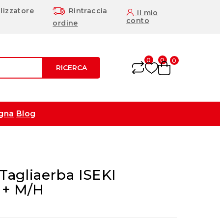
lizzatore
Rintraccia
Il mio
conto
ordine
0
0
0
RICERCA
gna
Blog
 Tagliaerba ISEKI
 + M/H