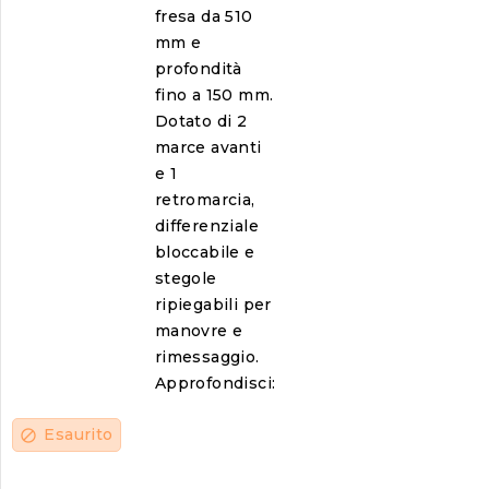
fresa da 510
mm e
profondità
fino a 150 mm.
Dotato di 2
marce avanti
e 1
retromarcia,
differenziale
bloccabile e
stegole
ripiegabili per
manovre e
rimessaggio.
Approfondisci:
Esaurito
block