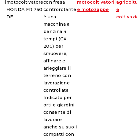
Il
motocoltivatore
con fresa
motocoltivatori
|
agricolt
HONDA FR 750
controrotante
e motozappe
e
DE
è una
coltivaz
macchina a
benzina 4
tempi (GX
200) per
smuovere,
affinare e
arieggiare il
terreno con
lavorazione
controllata.
Indicato per
orti e giardini,
consente di
lavorare
anche su suoli
compatti con