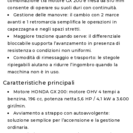
combinazione tra motore GX 200 e fresa da 510 mm
consente di operare su suoli duri con continuità.
Gestione delle manovre
: il cambio con 2 marce
avanti e 1 retromarcia semplifica le operazioni in
capezzagna e negli spazi stretti.
Maggiore trazione quando serve
: il differenziale
bloccabile supporta l’avanzamento in presenza di
resistenza o condizioni non uniformi.
Comodità di rimessaggio e trasporto
: le stegole
ripiegabili aiutano a ridurre l’ingombro quando la
macchina non è in uso.
Caratteristiche principali
Motore HONDA GX 200
: motore OHV 4 tempi a
benzina, 196 cc, potenza netta 5,6 HP / 4,1 kW a 3.600
giri/min.
Avviamento a strappo con autoavvolgente
:
soluzione semplice per l’accensione e la gestione
ordinaria.