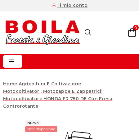
Il mio conto
0

Home
Agricoltura E Coltivazione
Motocoltivatori, Motozappe E Zappatrici
Motocoltivatore HONDA FR 750 DE Con Fresa
Controrotante
Nuovo
Non disponibile