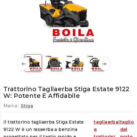
Trattorino Tagliaerba Stiga Estate 9122
W: Potente E Affidabile
Marca :
Stiga
Il trattorino tagliaerba Stiga Estate
tagliaerba
|
taglio
9122 W è un rasaerba a benzina
e
del
progettato per il taglio rapido e
trattorini
prato