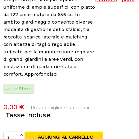
uniforme di ampie superfici, con piatto
da 122 cm e motore da 656 cc. In
ambito giardinaggio consente diverse
modalità di gestione dello sfalcio, tra
raccolta, scarico laterale e mulching,
con altezza di taglio regolabile.
Indicato per la manutenzione regolare
di grandi giardini e aree verdi, con
postazione di guida orientata al
comfort. Approfondisci:
In Stock
check
0,00 €
Prezzo migliore? premi qui
Tasse incluse
AGGIUNGI AL CARRELLO