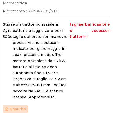
Marca :
Stiga
Riferimento :
2F7062505/ST1
Stiga
è un trattorino assiale a
tagliaerba
|
ricambi e
Gyro
batteria a raggio zero per il
e
accessori
500e
taglio del prato con manovre
trattorini
precise vicino a ostacoli.
Indicato per giardinaggio in
spazi piccoli e medi, offre
motore brushless da 1,5 kW,
batteria al litio 48V con
autonomia fino a 1,5 ore,
larghezza di taglio 72–92 cm
e altezza 25–80 mm. Include
raccolta da 240 L e scarico
laterale. Approfondisci:
Esaurito
block