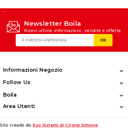
-
Newsletter Boila
Ricevi ultime informazioni , vendite e offerte
Informazioni Negozio

Follow Us

Boila

Area Utenti

Sito creado da:
Evo Sistemi di Cirone Simone