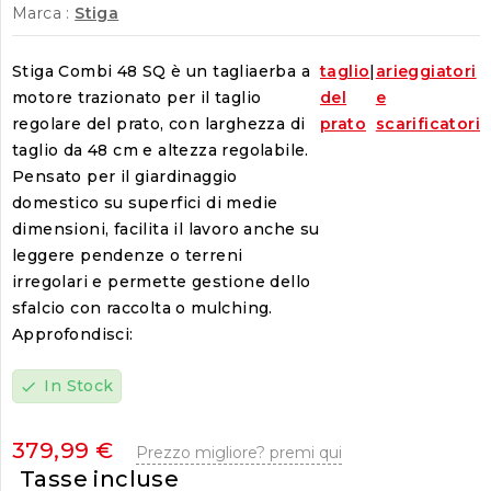
Marca :
Stiga
Stiga Combi 48 SQ è un tagliaerba a
taglio
|
arieggiatori
motore trazionato per il taglio
del
e
regolare del prato, con larghezza di
prato
scarificatori
taglio da 48 cm e altezza regolabile.
Pensato per il giardinaggio
domestico su superfici di medie
dimensioni, facilita il lavoro anche su
leggere pendenze o terreni
irregolari e permette gestione dello
sfalcio con raccolta o mulching.
Approfondisci:
In Stock
check
379,99 €
Prezzo migliore? premi qui
Tasse incluse