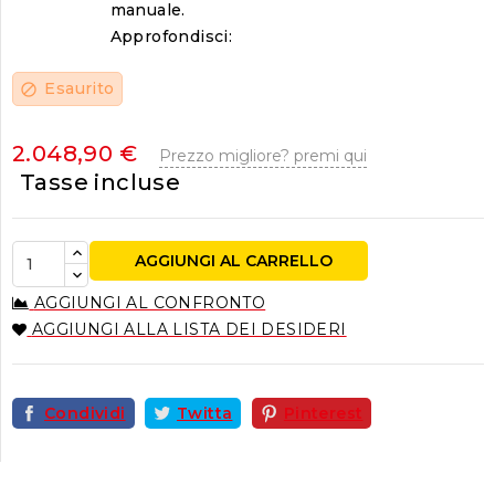
manuale.
Approfondisci:
Esaurito
block
2.048,90 €
Prezzo migliore? premi qui
Tasse incluse
AGGIUNGI AL CARRELLO
AGGIUNGI AL CONFRONTO
AGGIUNGI ALLA LISTA DEI DESIDERI
Condividi
Twitta
Pinterest