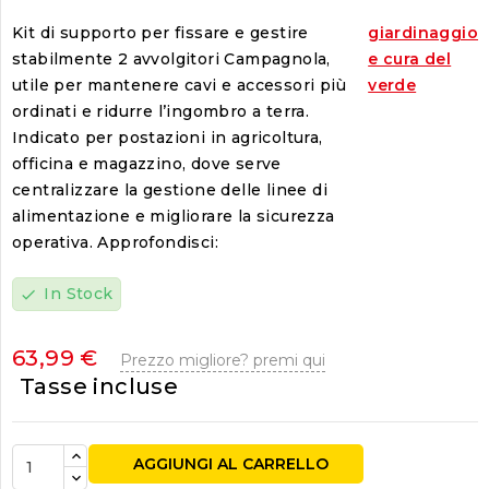
Kit di supporto per fissare e gestire
giardinaggio
stabilmente 2 avvolgitori Campagnola,
e cura del
utile per mantenere cavi e accessori più
verde
ordinati e ridurre l’ingombro a terra.
Indicato per postazioni in agricoltura,
officina e magazzino, dove serve
centralizzare la gestione delle linee di
alimentazione e migliorare la sicurezza
operativa. Approfondisci:
In Stock
check
63,99 €
Prezzo migliore? premi qui
Tasse incluse
AGGIUNGI AL CARRELLO