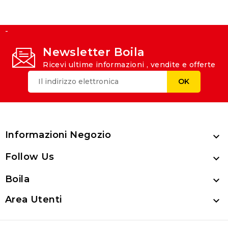
-
Newsletter Boila
Ricevi ultime informazioni , vendite e offerte
Informazioni Negozio

Follow Us

Boila

Area Utenti
