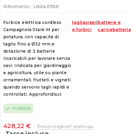
Riferimento :
LN24.0700
Forbice elettrica cordless
tagliasiepi
|
batterie e
Campagnola Stark M per
e forbici
caricabatteria
potatura, con capacità di
taglio fino a Ø32 mm e
dotazione di 3 batterie
ricaricabili per lavorare senza
cavi. Indicata per giardinaggio
e agricoltura, utile su piante
ornamentali, frutteti e vigneti
quando servono tagli rapidi e
controllati. Approfondisci:
In Stock
check
428,22 €
Prezzo migliore? premi qui
Tasse incluse