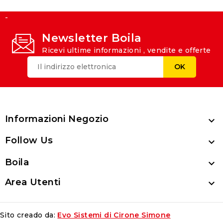
-
Newsletter Boila
Ricevi ultime informazioni , vendite e offerte
Informazioni Negozio

Follow Us

Boila

Area Utenti

Sito creado da:
Evo Sistemi di Cirone Simone