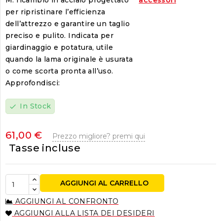
per ripristinare l’efficienza
dell’attrezzo e garantire un taglio
preciso e pulito. Indicata per
giardinaggio e potatura, utile
quando la lama originale è usurata
o come scorta pronta all’uso.
Approfondisci:
In Stock
check
61,00 €
Prezzo migliore? premi qui
Tasse incluse
AGGIUNGI AL CARRELLO
AGGIUNGI AL CONFRONTO
AGGIUNGI ALLA LISTA DEI DESIDERI