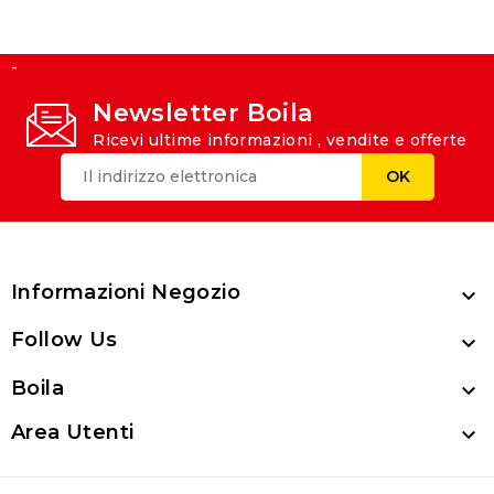
-
Newsletter Boila
Ricevi ultime informazioni , vendite e offerte
Informazioni Negozio

Follow Us

Boila

Area Utenti
