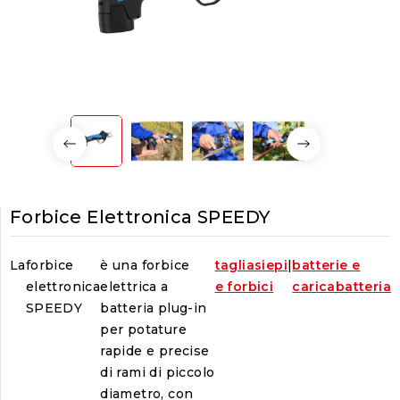
Forbice Elettronica SPEEDY
La
forbice
è una forbice
tagliasiepi
|
batterie e
elettronica
elettrica a
e forbici
caricabatteria
SPEEDY
batteria plug-in
per potature
rapide e precise
di rami di piccolo
diametro, con