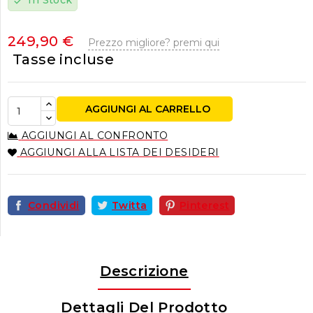
In Stock
check
249,90 €
Prezzo migliore? premi qui
Tasse incluse
AGGIUNGI AL CARRELLO
AGGIUNGI AL CONFRONTO
AGGIUNGI ALLA LISTA DEI DESIDERI
Condividi
Twitta
Pinterest
Descrizione
Dettagli Del Prodotto