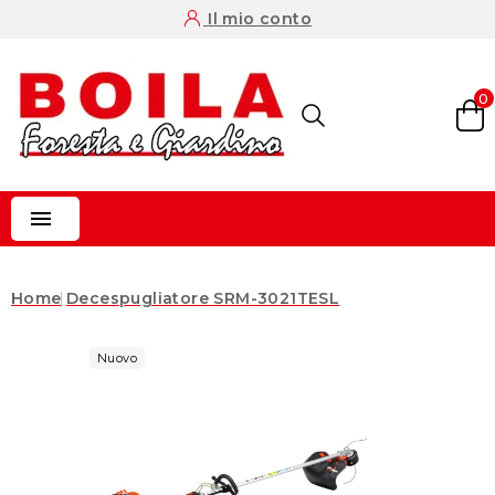
Il mio conto
0

Home
Decespugliatore SRM-3021TESL
Nuovo