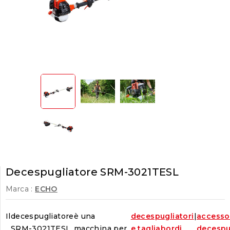
Decespugliatore SRM-3021TESL
Marca :
ECHO
Il
decespugliatore
è una
decespugliatori
|
accesso
SRM-3021TESL
macchina per
e tagliabordi
decespu