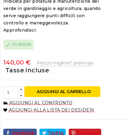
Indicata per potatura e manutenzione del
verde in giardinaggio e agricoltura, quando
serve raggiungere punti difficili con
controllo e maneggevolezza.
Approfondisci:
In Stock
check
140,00 €
Prezzo migliore? premi qui
Tasse incluse
AGGIUNGI AL CARRELLO
AGGIUNGI AL CONFRONTO
AGGIUNGI ALLA LISTA DEI DESIDERI
Condividi
Twitta
Pinterest