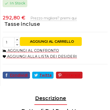
In Stock
check
292,80 €
Prezzo migliore? premi qui
Tasse incluse
AGGIUNGI AL CARRELLO
AGGIUNGI AL CONFRONTO
AGGIUNGI ALLA LISTA DEI DESIDERI
Condividi
Twitta
Pinterest
Descrizione