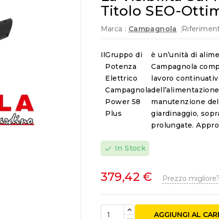
Titolo SEO-Otti
Marca :
Campagnola
Riferiment
Il
Gruppo di
è un’unità di alime
Potenza
Campagnola compat
Elettrico
lavoro continuati
Campagnola
dell’alimentazione
Power 58
manutenzione del 
Plus
giardinaggio, sopr
prolungate. Appro

In Stock
check
379,42 €
Prezzo migliore?
AGGIUNGI AL CA