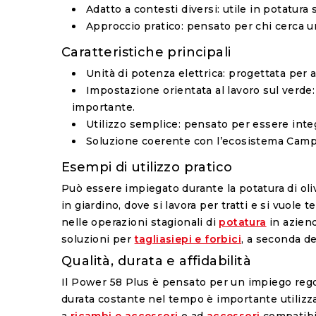
Adatto a contesti diversi
: utile in potatura
Approccio pratico
: pensato per chi cerca u
Caratteristiche principali
Unità di potenza elettrica
: progettata per 
Impostazione orientata al lavoro sul verde
importante.
Utilizzo semplice
: pensato per essere inte
Soluzione coerente con l’ecosistema Cam
Esempi di utilizzo pratico
Può essere impiegato durante la potatura di oliv
in giardino, dove si lavora per tratti e si vuole
nelle operazioni stagionali di
potatura
in aziend
soluzioni per
tagliasiepi e forbici
, a seconda de
Qualità, durata e affidabilità
Il Power 58 Plus è pensato per un impiego regolar
durata costante nel tempo è importante utilizzar
a
ricambi e accessori
e ad
accessori
compatibil