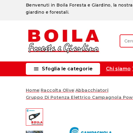
Benvenuti in Boila Foresta e Giardino, la nostra 
giardino e forestali.

Sfoglia le categorie
Chi siamo
Home
Raccolta Olive
Abbacchiatori
Gruppo Di Potenza Elettrico Campagnola Power 
Nuovo