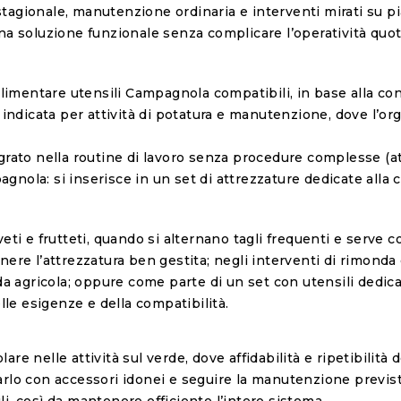
 stagionale, manutenzione ordinaria e interventi mirati su pi
na soluzione funzionale senza complicare l’operatività quot
alimentare utensili Campagnola compatibili, in base alla conf
: indicata per attività di potatura e manutenzione, dove l’o
grato nella routine di lavoro senza procedure complesse (at
pagnola
: si inserisce in un set di attrezzature dedicate alla 
eti e frutteti, quando si alternano tagli frequenti e serve c
 tenere l’attrezzatura ben gestita; negli interventi di rimond
a agricola; oppure come parte di un set con utensili dedic
lle esigenze e della compatibilità.
e nelle attività sul verde, dove affidabilità e ripetibilità 
lo con accessori idonei e seguire la manutenzione prevista:
i, così da mantenere efficiente l’intero sistema.