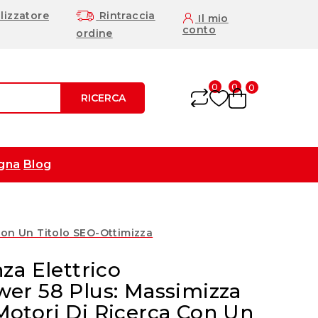
lizzatore
Rintraccia
Il mio
conto
ordine
0
0
0
RICERCA
gna
Blog
Con Un Titolo SEO-Ottimizza
za Elettrico
er 58 Plus: Massimizza
i Motori Di Ricerca Con Un