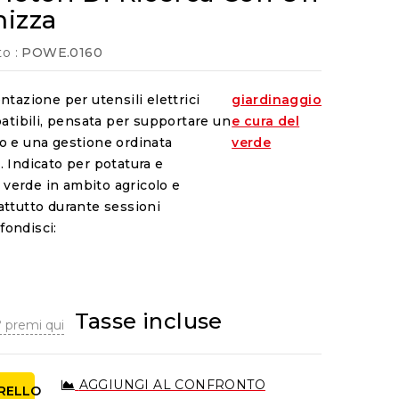
mizza
o :
POWE.0160
ntazione per utensili elettrici
giardinaggio
ibili, pensata per supportare un
e cura del
vo e una gestione ordinata
verde
. Indicato per potatura e
verde in ambito agricolo e
attutto durante sessioni
fondisci:
Tasse incluse
 premi qui
AGGIUNGI AL CONFRONTO
RRELLO