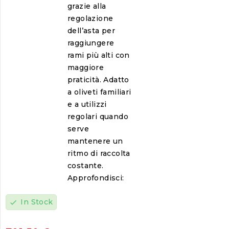
grazie alla
regolazione
dell’asta per
raggiungere
rami più alti con
maggiore
praticità. Adatto
a oliveti familiari
e a utilizzi
regolari quando
serve
mantenere un
ritmo di raccolta
costante.
Approfondisci:
In Stock
check