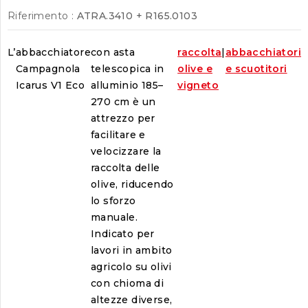
Riferimento :
ATRA.3410 + R165.0103
L’
abbacchiatore
con asta
raccolta
|
abbacchiatori
Campagnola
telescopica in
olive e
e scuotitori
Icarus V1 Eco
alluminio 185–
vigneto
270 cm è un
attrezzo per
facilitare e
velocizzare la
raccolta delle
olive, riducendo
lo sforzo
manuale.
Indicato per
lavori in ambito
agricolo su olivi
con chioma di
altezze diverse,